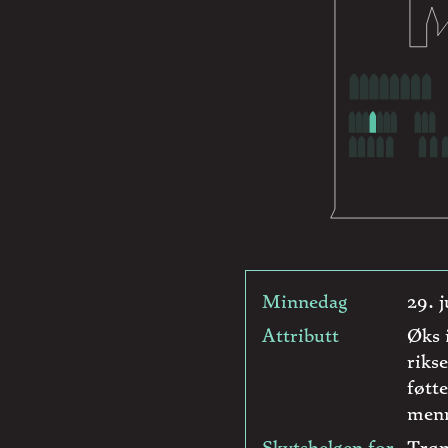
Minnedag
29. 
Attributt
Øks 
riks
føtt
men
Skytshelgen for
Trøn