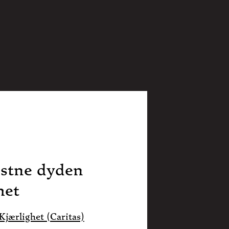
istne dyden
het
jærlighet (Caritas)