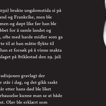
1030) brukte ungdomstida si på
land og Frankrike, men ble
men og døpt like før han ble
bbet for å samle landet og
 ofte med harde midler som ga
 til at han måtte flykte til
 han et forsøk på å vinne makta
slaget på Stiklestad den 29. juli
tradisjonen gravlagt der
står i dag, og det gikk raskt
år etter hans død ble liket
forbauselse kunne man se at både
st. Olav ble erklært som