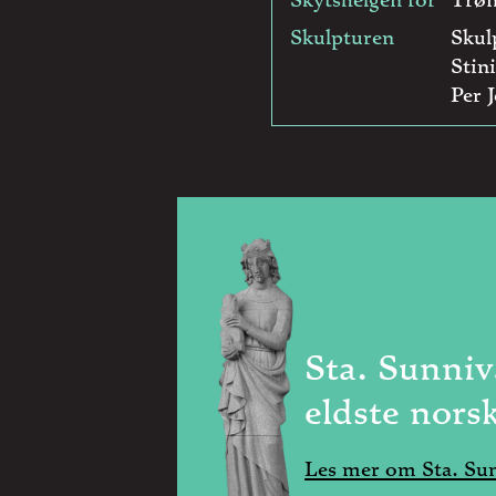
Skulpturen
Skul
Stin
Per J
Sta. Sunniv
eldste nors
Les mer om Sta. Su