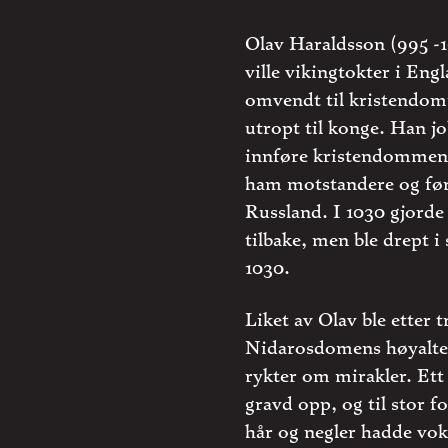
Olav Haraldsson (995 -
ville vikingtokter i Eng
omvendt til kristendom
utropt til konge. Han jo
innføre kristendommen,
ham motstandere og førte
Russland. I 1030 gjorde
tilbake, men ble drept i 
1030.
Liket av Olav ble etter 
Nidarosdomens høyalter 
rykter om mirakler. Ett 
gravd opp, og til stor 
hår og negler hadde vok