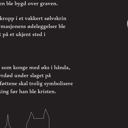
n ble bygd over graven.
 kropp i et vakkert sølvskrin
ormasjonens ødeleggelser ble
t på et ukjent sted i
v som konge med øks i hånda,
yrdød under slaget på
føttene skal trolig symbolisere
ing før han ble kristen.