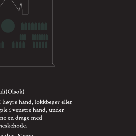
juli(Olsok)
i høyre hånd, lokkbeger eller
eple i venstre hånd, under
ene en drage med
neskehode.
delag, Norge