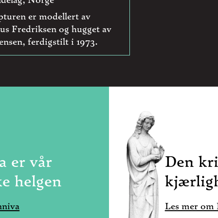
pturen er modellert av
ius Fredriksen og hugget av
ensen, ferdigstilt i 1973.
a er vår
Den kr
ke helgen
kjærlig
nniva
Les mer om K