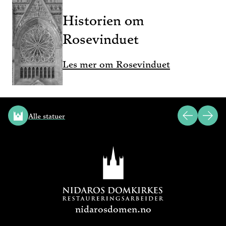
Historien om
Rosevinduet
Les mer om Rosevinduet
Alle statuer
nidarosdomen.no